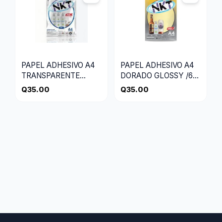
PAPEL ADHESIVO A4
PAPEL ADHESIVO A4
TRANSPARENTE
DORADO GLOSSY /6H
GLOSSY /6H
EMPLASTICADO,
Q
35.00
Q
35.00
EMPLAST
210×297