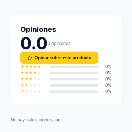
Opiniones
0.0
0 opiniones
Opinar sobre este producto
★
★
★
★
★
0%
★
★
★
★
★
0%
★
★
★
★
★
0%
★
★
★
★
★
0%
★
★
★
★
★
0%
No hay valoraciones aún.