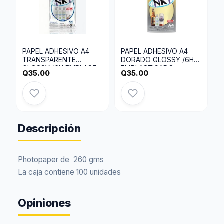
PAPEL ADHESIVO A4
PAPEL ADHESIVO A4
TRANSPARENTE
DORADO GLOSSY /6H
GLOSSY /6H EMPLAST
EMPLASTICADO,
Q
35.00
Q
35.00
210×297
Descripción
Photopaper de 260 gms
La caja contiene 100 unidades
Opiniones