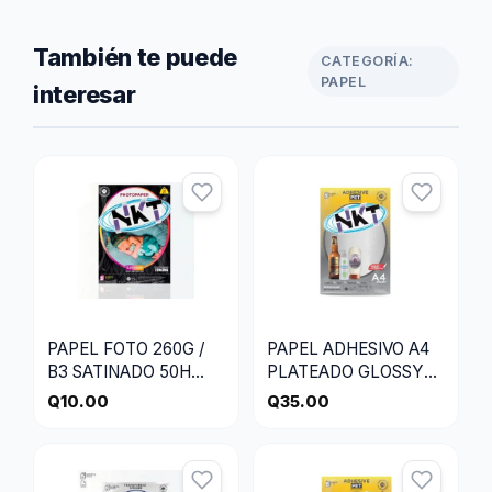
También te puede
CATEGORÍA:
PAPEL
interesar
PAPEL FOTO 260G /
PAPEL ADHESIVO A4
B3 SATINADO 50H
PLATEADO GLOSSY
FOLDER
/6H EMPLASTICAD
Q
10.00
Q
35.00
210×297