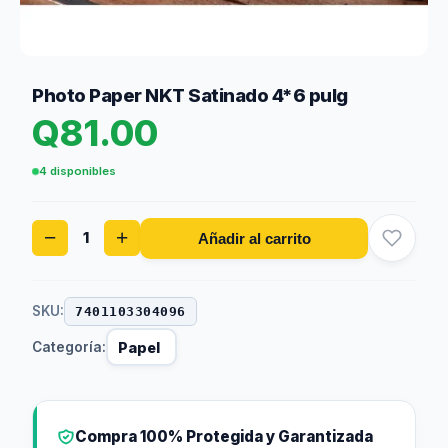
Photo Paper NKT Satinado 4*6 pulg
Q
81.00
4 disponibles
Photo
−
+
Añadir al carrito
Paper
NKT
Satinado
4*6
SKU:
7401103304096
pulg
Categoría:
Papel
cantidad
Compra 100% Protegida y Garantizada