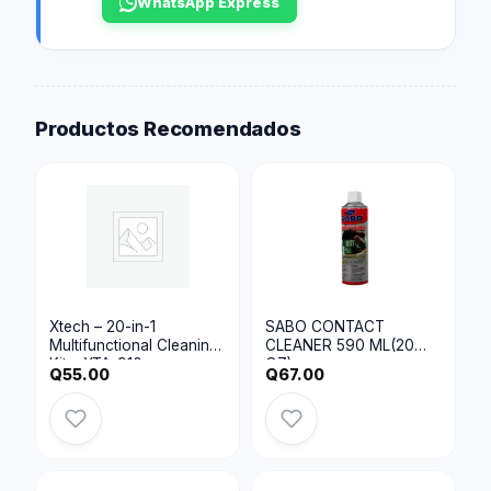
WhatsApp Express
Productos Recomendados
Xtech – 20-in-1
SABO CONTACT
Multifunctional Cleaning
CLEANER 590 ML(20
Kit – XTA-910
OZ)
Q
55.00
Q
67.00