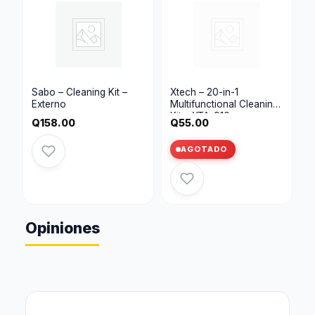
Sabo – Cleaning Kit –
Xtech – 20-in-1
Externo
Multifunctional Cleaning
Kit – XTA-910
Q
158.00
Q
55.00
AGOTADO
Opiniones