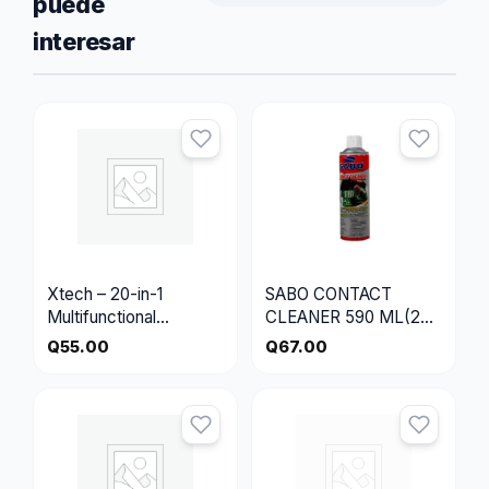
puede
interesar
Xtech – 20-in-1
SABO CONTACT
Multifunctional
CLEANER 590 ML(20
Cleaning Kit – XTA-910
OZ)
Q
55.00
Q
67.00