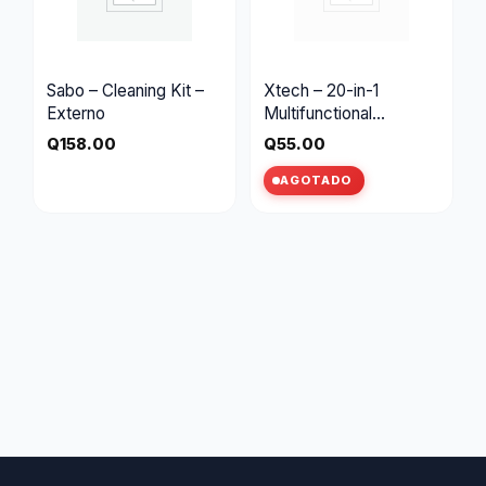
Sabo – Cleaning Kit –
Xtech – 20-in-1
Externo
Multifunctional
Cleaning Kit – XTA-910
Q
158.00
Q
55.00
AGOTADO