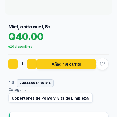
Miel, osito miel, 8z
Q
40.00
20 disponibles
Miel,
−
+
Añadir al carrito
osito
miel,
8z
cantidad
SKU:
74044001030104
Categoría:
Cobertores de Polvo y Kits de Limpieza